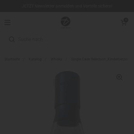
Zum Inhalt springen
JETZT Newsletter anmelden und Vorteile sichern!
Warenkorb öffn
0
Menü öffnen
Startseite
/
Katalog
/
Whisky
/
Single Cask Selection „Kinderherzen“