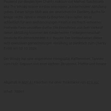
Passend zur diesjährigen Charity Auktion von Manuel Tuschmann
aka The Whisky Waiter wird es eine eigene „Kinderherzen“ Abfüllung
geben. Dieser Single Malt aus der deutschen OX Distillery durfte für
knapp sechs Jahre in einem Ex Bourbon Fass reifen, bis er
schließlich für sein sechsmonatiges Finish in ein frisch entleertes
Portwein Fass umziehen durfte. Die Einnahmen aus dem Verkauf
dieser Abfüllung kommen der
Kinderherzen Fördergemeinschaft
Deutsche Kinderherzzentren e.V.
zugute. Der Verkaufsstart dieser
sehr exklusiven gemeinnützigen Abfüllung ist pünktlich zum Charity
Event am 03.10.2024.
Der Whisky hat eine angenehme Honigsüße, Kaffeenoten, Tannine
vom Holz. Gepaart von einer leichten Zitrusnote, Pfeffer und Rosine
Abgefüllt in
NUR 41
Flaschen mit einer Trinkstärke von
47% vol.
Inhalt: 700ml