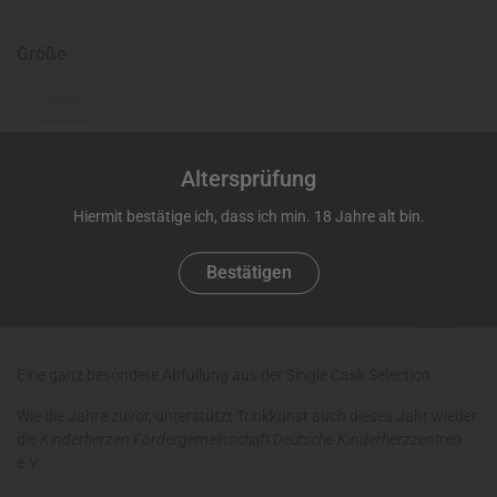
Größe
700ml
€69,99
Altersprüfung
Hiermit bestätige ich, dass ich min. 18 Jahre alt bin.
Bestätigen
Ausverkauft
Eine ganz besondere Abfüllung aus der Single Cask Selection.
Wie die Jahre zuvor, unterstützt Trinkkunst auch dieses Jahr wieder
die
Kinderherzen Fördergemeinschaft Deutsche Kinderherzzentren
e.V.