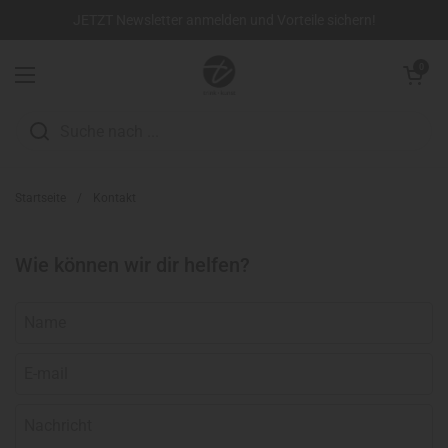
Zum Inhalt springen
JETZT Newsletter anmelden und Vorteile sichern!
Warenkorb öffn
0
Menü öffnen
Startseite
/
Kontakt
Wie können wir dir helfen?
Name
E-mail
*
Nachricht