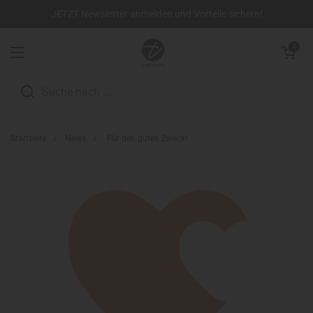
Zum Inhalt springen
JETZT Newsletter anmelden und Vorteile sichern!
Warenkorb öffn
0
Menü öffnen
Startseite
/
News
/
Für den guten Zweck!